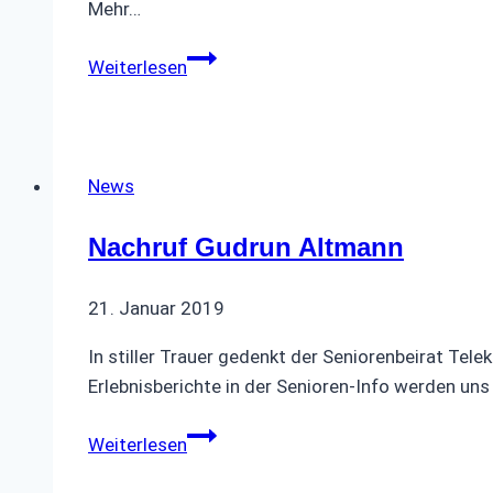
Mehr…
Fastelovend
Weiterlesen
zosamme
🥳
News
Nachruf Gudrun Altmann
21. Januar 2019
In stiller Trauer gedenkt der Seniorenbeirat Te
Erlebnisberichte in der Senioren-Info werden uns 
Nachruf
Weiterlesen
Gudrun
Altmann