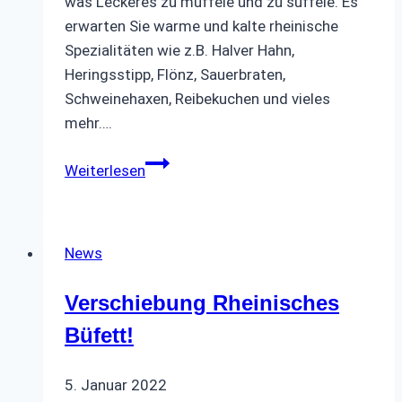
was Leckeres zu müffele und zu süffele. Es
erwarten Sie warme und kalte rheinische
Spezialitäten wie z.B. Halver Hahn,
Heringsstipp, Flönz, Sauerbraten,
Schweinehaxen, Reibekuchen und vieles
mehr….
Einladung
Weiterlesen
Rheinisches
Büfett
II
News
🥣
Verschiebung Rheinisches
Büfett!
5. Januar 2022