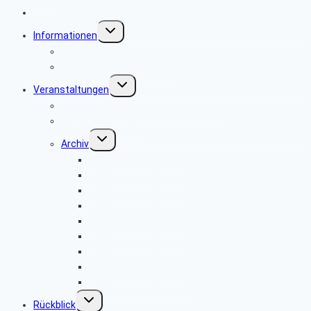
Aktuelles
Untermenü
Informationen
umschalten
Postbeamtenkrankenkasse
Leitfaden bei Todesfällen
Untermenü
Veranstaltungen
umschalten
Veranstaltungen sind in Vorbereitung
Reisebedingungen
Untermenü
Archiv
umschalten
Veranstaltungen 2026
Veranstaltungen 2025
Veranstaltungen 2024
Veranstaltungen 2023
Veranstaltungen 2022
Veranstaltungen 2021
Veranstaltungen 2020
Veranstaltungen 2019
Veranstaltungen 2018
Untermenü
Rückblick
umschalten