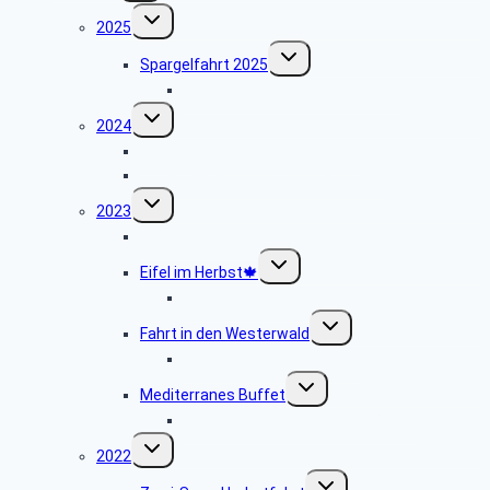
Untermenü
2025
umschalten
Untermenü
Spargelfahrt 2025
umschalten
Bildergalerie Spargelfahrt 2025
Untermenü
2024
umschalten
Bildergalerie Spargelfahrt 2024
Bildergalerie Frühlingsbuffett 2024
Untermenü
2023
umschalten
Adventskaffee 2023🕯️
Untermenü
Eifel im Herbst🍁
umschalten
Bildergalerie Eifel 2023
Untermenü
Fahrt in den Westerwald
umschalten
Bildergalerie Westerwald
Untermenü
Mediterranes Buffet
umschalten
Bildergalerie Mediterranes Buffet
Untermenü
2022
umschalten
Untermenü