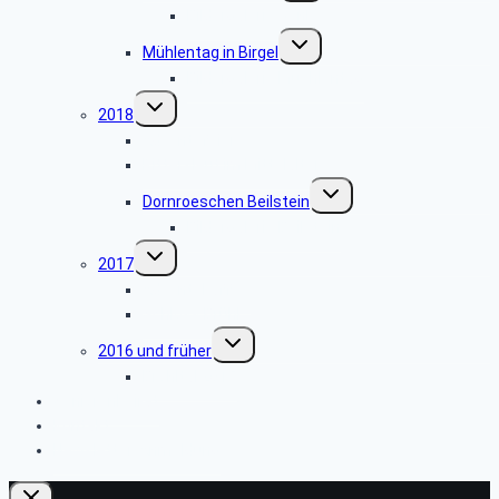
Bildergalerie Venlo
Untermenü
Mühlentag in Birgel
umschalten
Bildergalerie Muehlentag
Untermenü
2018
umschalten
Adventsfeier
Rittersleut im Mittelalter
Untermenü
Dornroeschen Beilstein
umschalten
Bildergalerie Beilstein
Untermenü
2017
umschalten
Adventskaffee
Schloss Brühl
Untermenü
2016 und früher
umschalten
Brohltal 2015
Seniorenbeirat
Kontakt
Newsletter-Anmeldung