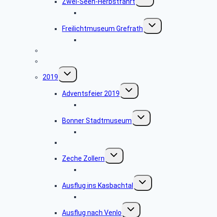
Zwei-Seen-Herbstfahrt
umschalten
Bildergalerie Zwei-Seen
Untermenü
Freilichtmuseum Grefrath
umschalten
Bildergalerie Freilichtmuseum
2021
2020
Untermenü
2019
umschalten
Untermenü
Adventsfeier 2019
umschalten
Bildergarelrie Adventsfeier
Untermenü
Bonner Stadtmuseum
umschalten
Bildergalerie Stadtmuseum
Bonner Stadrundfahrt
Untermenü
Zeche Zollern
umschalten
Bildergalerie Zollern
Untermenü
Ausflug ins Kasbachtal
umschalten
Bildergalerie Kasbach
Untermenü
Ausflug nach Venlo
umschalten